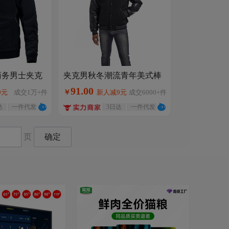
领商务男士夹克
夹克男秋冬潮流青年美式棒
套jacket潮
球服外套休闲男款刺绣大码
91
.
00
9元
成交
1万+
件
￥
新人减9元
成交
6000+
件
跨境外贸男装
达
一件代发
3日达
一件代发
页
确定