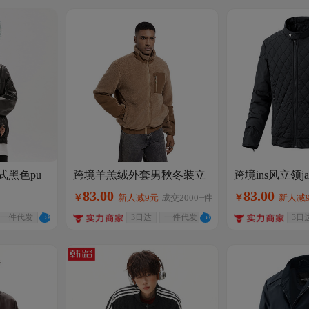
式黑色pu
跨境羊羔绒外套男秋冬装立
跨境ins风立领j
领摇粒绒休闲新款外贸夹克
棉服高级感大
款高街复古
83
.
00
83
.
00
￥
新人减9元
成交
2000+
件
￥
新人减
开衫户外男装
绒男款潮男
克
一件代发
3日达
一件代发
3日