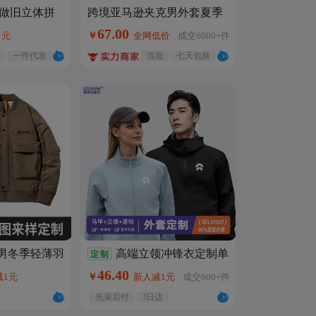
古做旧立体拼
跨境亚马逊夹克男外套夏季
薄款春秋大码简约飞行夹克
男秋季款潮牌
67
.
00
1元
￥
全网低价
成交
6000+
件
休闲男装
夹克
一件代发
混批
七天包换
男冬季轻薄羽
高端立领冲锋衣定制单
古飞行员工装
层软壳外套4S店工装马甲套
46
.
40
减1元
￥
新人减1元
成交
600+
件
go
帽工作服印logo
先采后付
3日达