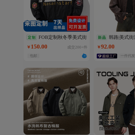
FOB定制秋冬季美式街
韩路|美式
头潮牌棒球服宽松加厚情侣
领PU皮衣夹克男
150
.
00
92
.
00
￥
成交
200+
件
￥
飞行员夹克外套
松廓形机车服外
包邮
一件代发