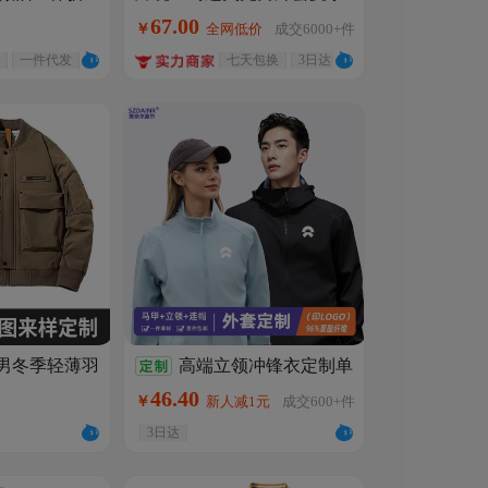
薄款春秋大码简约飞行夹克
男秋季款潮牌
67
.
00
￥
全网低价
成交
6000+
件
休闲男装
夹克
一件代发
七天包换
3日达
男冬季轻薄羽
高端立领冲锋衣定制单
古飞行员工装
层软壳外套4S店工装马甲套
46
.
40
￥
新人减1元
成交
600+
件
go
帽工作服印logo
3日达