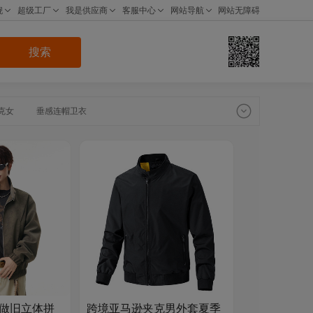
搜索

克女
垂感连帽卫衣
卫衣女高级感
卫衣连帽女高级感
古做旧立体拼
跨境亚马逊夹克男外套夏季