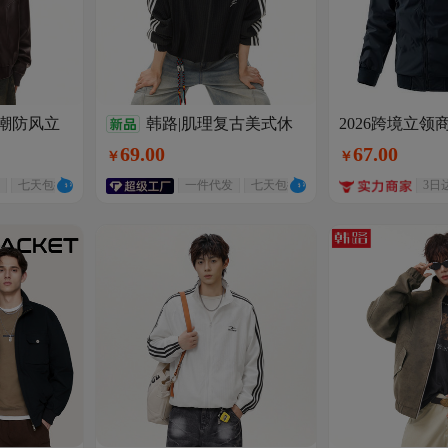
街潮防风立
韩路|肌理复古美式休
2026跨境立
休闲薄款棒球服外
秋季复古宽
闲外套男秋季潮牌撞色拼接
69
.
00
67
.
00
￥
￥
流外贸男装
套
轻薄透气运动夹克
七天包换
一件代发
七天包换
3日