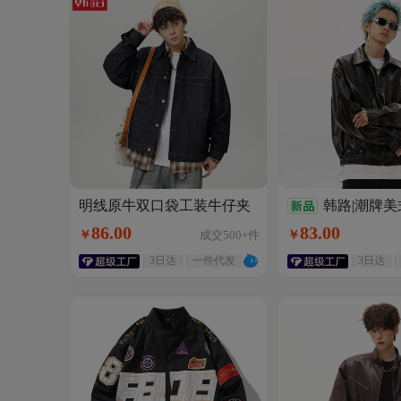
明线原牛双口袋工装牛仔夹
韩路|潮牌美
克男秋季款美式复古高级感
皮衣外套男秋季
86
.
00
83
.
00
￥
成交
500+
件
￥
翻领宽松外套
情侣短宽廓形夹
3日达
一件代发
3日达