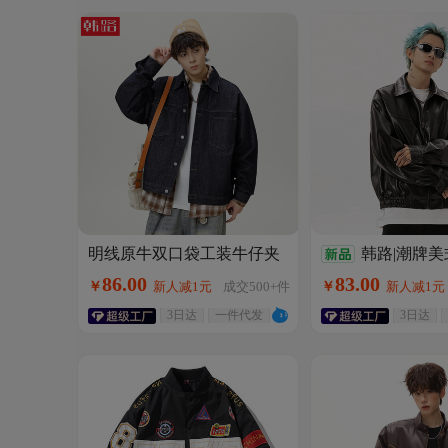
明线原牛双口袋工装牛仔夹
韩路|潮牌美
克男秋季款美式复古高级感
皮衣外套男秋季
86
.
00
83
.
00
￥
新人减1元
成交
500+
件
￥
新人减1元
翻领宽松外套
情侣短宽廓形夹
3日达
一件代发
3日达