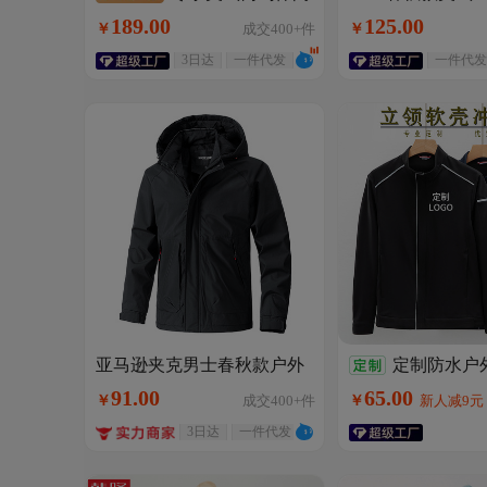
克外套上衣男立
复古底特律男士加厚水洗高
189
.
00
125
.
00
￥
成交
400+
件
￥
户外高街百搭
克重帆布棉服翻领外套
满50元减2
3日达
一件代发
一件代发
亚马逊夹克男士春秋款户外
定制防水户
休闲连帽冲锋衣登山服外套
衣男夹克软壳衣
91
.
00
65
.
00
￥
成交
400+
件
￥
新人减9元
工装2026春款
套来图定制工作
3日达
一件代发