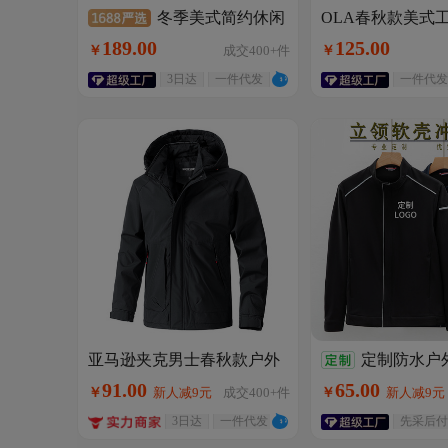
冬季美式简约休闲
OLA春秋款美式
克外套上衣男立
复古底特律男士加厚水洗高
189
.
00
125
.
00
￥
成交
400+
件
￥
户外高街百搭
克重帆布棉服翻领外套
满50元减2
满50元减2
3日达
一件代发
一件代发
亚马逊夹克男士春秋款户外
定制防水户
休闲连帽冲锋衣登山服外套
衣男夹克软壳衣
91
.
00
65
.
00
￥
新人减9元
成交
400+
件
￥
新人减9元
工装2026春款
套来图定制工作
3日达
一件代发
先采后付