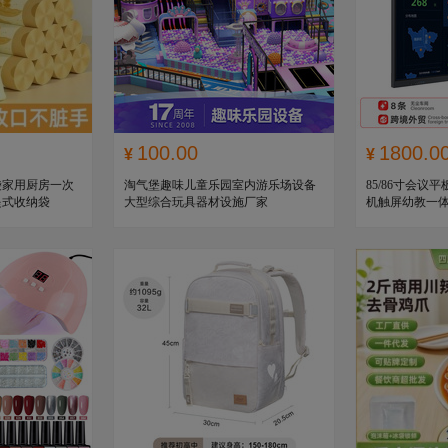
100.00
1800.0
¥
¥
袋家用厨房一次
淘气堡趣味儿童乐园室内游乐场设备
85/86寸会
提式收纳袋
大型综合玩具器材设施厂家
机触屏幼教一