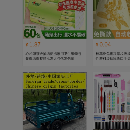
1.37
0.04
¥
¥
心相印茶语抽纸便携家用卫生纸60包
桂花香免撕加厚垃圾
餐巾纸巾整箱批发大包代发包邮
性塑料袋抽绳收口手