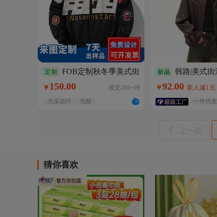
FOB定制秋冬季美式街
韩路|美式
头潮牌棒球服宽松加厚情侣
领PU皮衣夹克男
150
.
00
92
.
00
￥
成交
200+
件
￥
新人减1元
飞行员夹克外套
松廓形机车服外
新人减1元
先采后付
包邮
一件代发
上一页
猜你喜欢