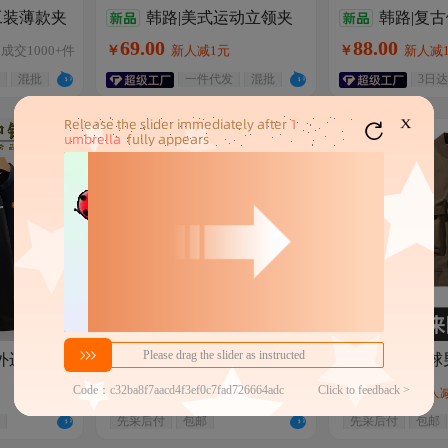
工装薄款夹
韩路|美式运动立领夹
韩路|复
领简约个性
克男秋季肌理复古轻薄透气
接PU皮衣外套
69
.
00
88
.
00
成交
1000+
件
￥
新人减1元
￥
新人减
黑白撞色休闲外套
美式立领机车
混批
一件代发
混批
3日达
X
外运动冲锋
来样定制秋冬刺绣加棉
定制棒球
加绒立领外
棒球服棉衣休闲飞行员夹克
绒夹克美式复
500
.
00
130
.
00
￥
成交
300+
件
￥
新人
服
男女加厚外套
外套加厚订做lo
新人减1元
先采后付
包邮
先采后付
包邮