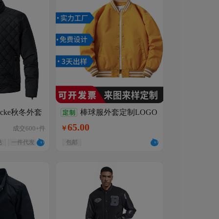
acke秋冬外套
棒球服外套定制LOGO
码修身夹克加
飞行夹克印字春秋团购工作
65
.
00
成交
600+
件
￥
服刺绣秋冬工衣定做
达
一件代发
包邮