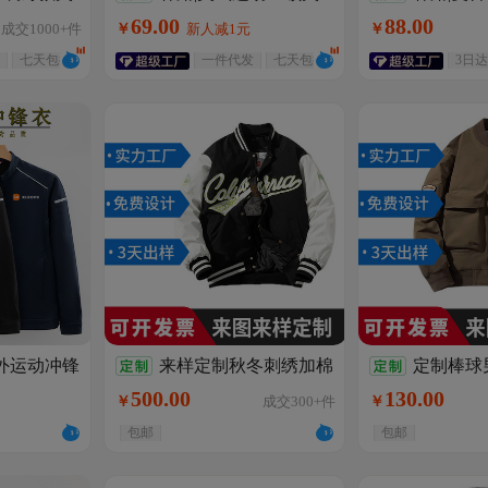
领简约个性
克男秋季肌理复古轻薄透气
接PU皮衣外套
69
.
00
88
.
00
成交
1000+
件
￥
新人减1元
￥
黑白撞色休闲外套
美式立领机车
七天包换
一件代发
七天包换
3日达
外运动冲锋
来样定制秋冬刺绣加棉
定制棒球
加绒立领外
棒球服棉衣休闲飞行员夹克
绒夹克美式复
500
.
00
130
.
00
￥
成交
300+
件
￥
服
男女加厚外套
外套加厚订做lo
新人减1元
包邮
包邮