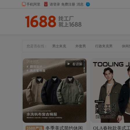
您是否在找：
男士夹克
外套男
行政夹克男
休闲
夹克男简约风
大码圆领卫衣
男士冬季卫
情侣卫衣加绒
冬季美式简约休闲
OLA春秋款美式