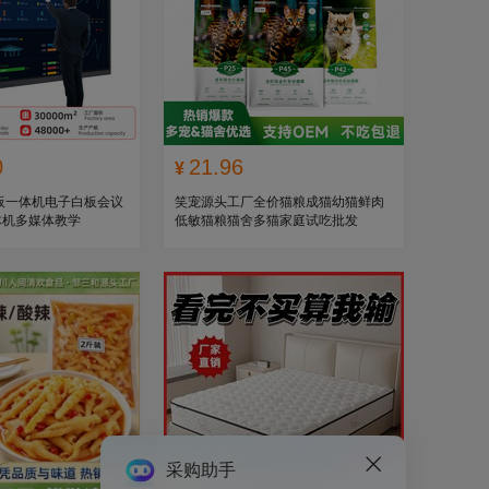
0
21.96
¥
议平板一体机电子白板会议
笑宠源头工厂全价猫粮成猫幼猫鲜肉
体机多媒体教学
低敏猫粮猫舍多猫家庭试吃批发
采购助手