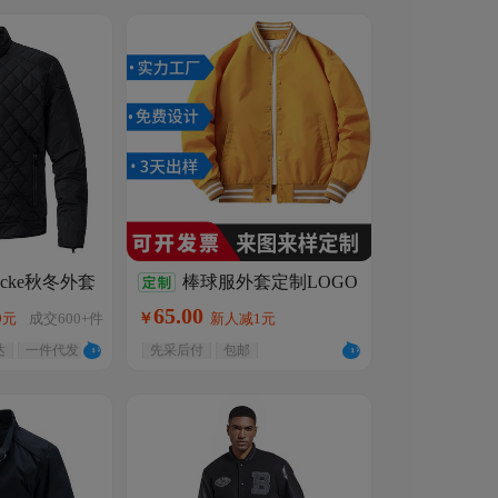
acke秋冬外套
棒球服外套定制LOGO
码修身夹克加
飞行夹克印字春秋团购工作
65
.
00
9元
成交
600+
件
￥
新人减1元
服刺绣秋冬工衣定做
达
一件代发
先采后付
包邮