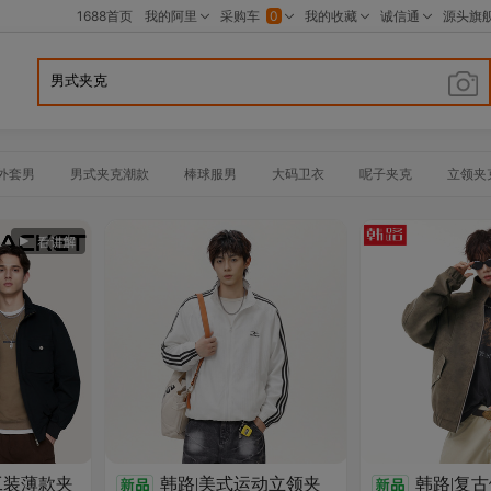
外套男
男式夹克潮款
棒球服男
大码卫衣
呢子夹克
立领夹
衣
短款夹克
卫衣男
加绒卫衣女中长款
红色卫衣男童
加绒
工装薄款夹
韩路|美式运动立领夹
韩路|复