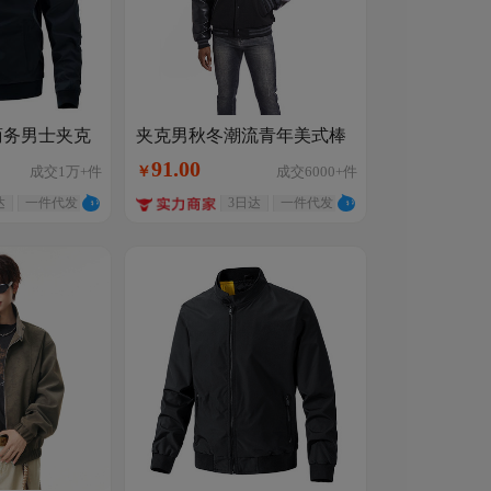
领商务男士夹克
夹克男秋冬潮流青年美式棒
套jacket潮
球服外套休闲男款刺绣大码
91
.
00
成交
1万+
件
￥
成交
6000+
件
跨境外贸男装
达
一件代发
3日达
一件代发