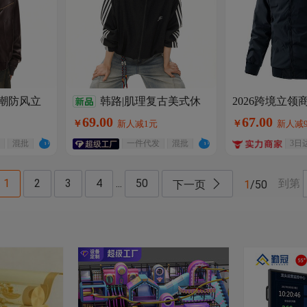
街潮防风立
韩路|肌理复古美式休
2026跨境立
休闲薄款棒球服外
秋季复古宽
闲外套男秋季潮牌撞色拼接
69
.
00
67
.
00
￥
新人减1元
￥
新人减
流外贸男装
套
轻薄透气运动夹克
混批
一件代发
混批
3日
1
2
3
4
...
50
到第
下一页
1
/
50