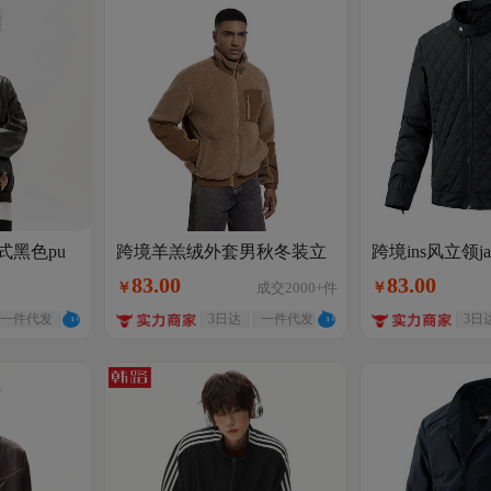
式黑色pu
跨境羊羔绒外套男秋冬装立
跨境ins风立领j
领摇粒绒休闲新款外贸夹克
棉服高级感大
款高街复古
83
.
00
83
.
00
￥
成交
2000+
件
￥
开衫户外男装
绒男款潮男
克
一件代发
3日达
一件代发
3日