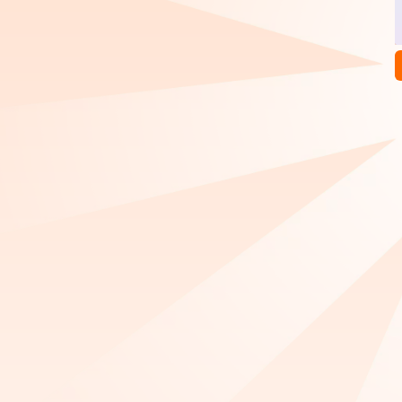
配件安全防盗密码锁牌锁具
包背包半圆环D字扣无缝D型
5
.
80
0
.
16
￥
￥
成交
1000+
件
箱包五金配件
环配件连接纽扣
先采后付
混批
3日达
手机绳配件高档花生扣8字扣
佛山货源圆蘑菇铆钉圆撞钉
小卡扣手机链五金锌合金箱
帽钉圆铆钉箱包服饰五金
0
.
20
0
.
02
￥
成交
5000+
件
￥
成交
9000+
件
包服饰五金
少货必赔
混批
3日达
七天包换