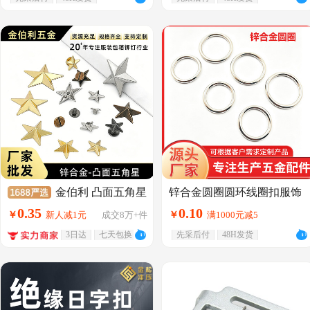
金伯利 凸面五角星
锌合金圆圈圆环线圈扣服饰
箱包五金配件包包织带连接
铆钉12.5-31mm服饰DIY箱包
0
.
35
0
.
10
￥
新人减1元
成交
8万+
件
￥
满1000元减5
圆环线扣批发
朋克配件 五角星撞钉
3日达
七天包换
先采后付
48H发货