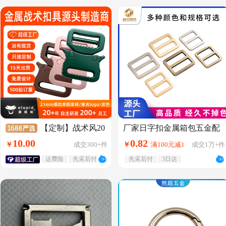
【定制】战术风20
厂家日字扣金属箱包五金配
件包带调节扣锌合金圆角三
mm锌合金眼镜蛇扣箱包服饰
10
.
00
0
.
82
￥
成交
300+
件
￥
满100元减1
成交
1万+
件
档日字扣批发
插扣迷你高强度装饰扣
运费险
先采后付
先采后付
3日达