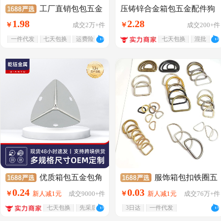
工厂直销包包五金
压铸锌合金箱包五金配件狗
扣 出口手提包金属挂件扣定
配件仿金钥匙扣箱包肩带金
1
.
98
2
.
28
￥
成交
2万+
件
￥
成交
200+
件
制旋转勾扣
属挂扣圆尾锌合金钩扣
一件代发
七天包换
运费险
七天包换
混批
优质箱包五金包角
服饰箱包扣铁圈五
直供工具箱五金配件 25mm
金配件D字铁线环d扣织带金
0
.
24
0
.
03
￥
新人减1元
成交
9000+
件
￥
新人减1元
成交
76万+
件
扇形直角包角护角批发
属环型扣
七天包换
先采后付
3日达
一件代发