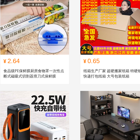
2.64
0.65
¥
¥
食品级PE保鲜膜厨房食物罩一次性点
纸箱生产厂家 超硬搬家纸箱 特硬
断式磁吸式切割器滑刀式保鲜膜
快递打包纸箱 大号包装纸箱