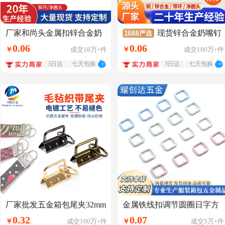
厂家和尚头金属扣锌合金奶
现货锌合金奶嘴钉
嘴钉腰带装饰配件箱包皮具
箱包皮具纯铜螺丝扣多尺寸
0
.
06
0
.
06
￥
成交
18万+
件
￥
成交
100万+
件
纯铜螺丝扣
和尚头金属扣腰带配件
3日达
七天包换
3日达
七天包换
厂家批发五金箱包尾夹32mm
金属铁线扣调节圆圈日字方
铁质织带夹 夹扣尾夹金属皮
扣肩带d字扣箱包五金配件饰
0
.
32
0
.
07
￥
成交
100万+
件
￥
成交
5万+
件
具扣具
品