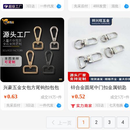
3日达
一件代发
先采后付
48H发货
混批
兴豪五金女包方尾钩扣包包
锌合金圆尾中门扣金属钥匙
狗扣钥匙扣锌合金属链服饰
挂钩扣饰品扣 皮具箱包五金
0
.
63
0
.
52
￥
成交
19万+
件
￥
成交
5万+
件
箱包板扣配件
配件批发
先采后付
3日达
一件代发
3日达
七天包换
1
2
3
4
上一页