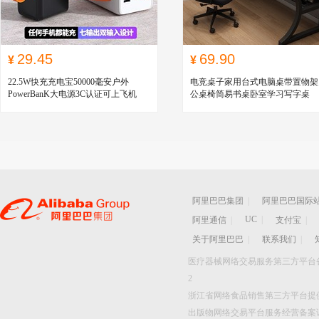
29.45
69.90
¥
¥
22.5W快充充电宝50000毫安户外
电竞桌子家用台式电脑桌带置物架
PowerBanK大电源3C认证可上飞机
公桌椅简易书桌卧室学习写字桌
阿里巴巴集团
|
阿里巴巴国际
UC
|
阿里通信
|
支付宝
|
关于阿里巴巴
|
联系我们
|
医疗器械网络交易服务第三方平台备案证:
2
浙江省网络食品销售第三方平台提供者备
出版物网络交易平台服务经营备案证: