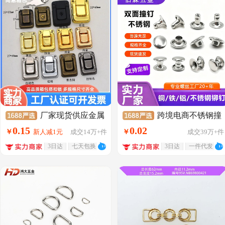
厂家现货供应金属
跨境电商不锈钢撞
太平扣高档电镀锁扣箱包板
钉双面服饰五金配件diy皮带
0
.
15
0
.
02
￥
新人减1元
成交
14万+
件
￥
成交
39万+
件
扣铁质小板扣锁红酒盒
箱包衣帽装饰钉服装
3日达
七天包换
3日达
一件代发