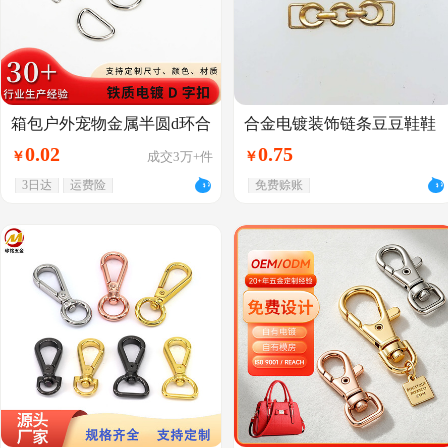
箱包户外宠物金属半圆d环合
合金电镀装饰链条豆豆鞋鞋
金d型扣五金配件d字扣金属
扣总长62mm DIY服饰箱包五
0
.
02
0
.
75
￥
成交
3万+
件
￥
配件半圆环
金配件裤腰
3日达
运费险
免费赊账