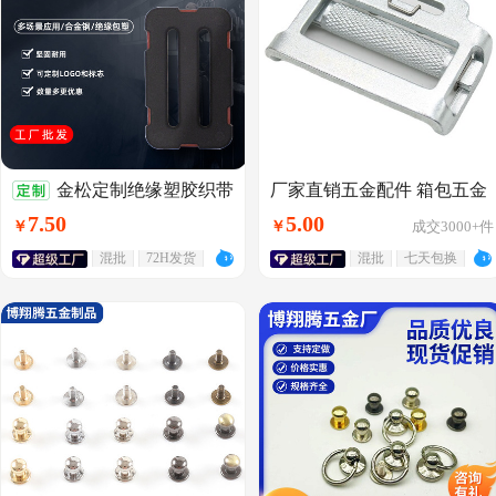
金松定制绝缘塑胶织带
厂家直销五金配件 箱包五金
配件 长方形滑动日字扣安全
活动调节扣日字扣箱包三档
7
.
50
5
.
00
￥
￥
成交
3000+
件
带专用配件
扣腰带五金配件
混批
72H发货
混批
七天包换