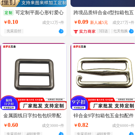
可定制平面心形钉爱心
跨境品质锌合金d型扣箱包五
金配件金属d型环半圆d字扣
钉锌合金撞钉箱包五金装饰
0
.
10
0
.
09
￥
成交
12万+
件
￥
新人减5元
成交
27万+
件
现货箱包扣
扣手袋皮袋装饰钉
先采后付
3日达
七天包换
金属圆线日字扣包包织带配
锌合金9字扣箱包五金扣配件
件调节扣服饰箱包五金配件
平面6字扣服饰辅料包包肩带
0
.
60
0
.
82
￥
成交
3000+
件
￥
成交
6000+
件
皮具调节扣环
调节扣批发
满1000元减5
满1000元减5
先采后付
48H发货
先采后付
48H发货