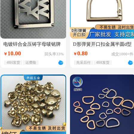
电镀锌合金压铸字母唛铭牌
D形弹簧开口扣金属半圆d型
箱包皮具五金
扣背包活动连接d字扣箱包五
10
.
00
0
.
80
￥
回头率33%
￥
成交
1000+
件
金配件钩扣
48H发货
运费险
先采后付
48H发货